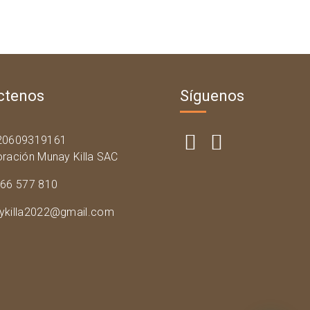
ctenos
Síguenos
20609319161
ración Munay Killa SAC
966 577 810
ykilla2022@gmail.com