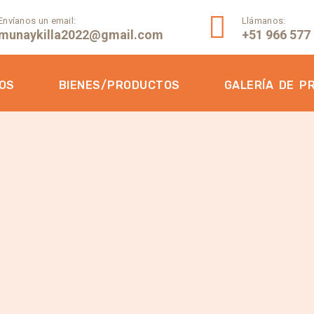
Envíanos un email:
Llámanos:
munaykilla2022@gmail.com
+51 966 577
IOS
BIENES/PRODUCTOS
GALERÍA DE P